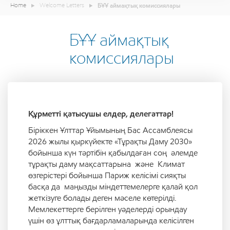
Home
Welcome Letters
БҰҰ аймақтық комиссиялары
БҰҰ аймақтық
комиссиялары
Құрметті қатысушы елдер, делегаттар
!
Біріккен Ұлттар Ұйымының Бас Ассамблеясы
2026 жылы қыркүйекте «Тұрақты Даму 2030»
бойынша күн тәртібін қабылдаған соң әлемде
тұрақты даму мақсаттарына және Климат
өзгерістері бойынша Париж келісімі сияқты
басқа да маңызды міндеттемелерге қалай қол
жеткізуге болады деген мәселе көтерілді.
Мемлекеттерге берілген уәделерді орындау
үшін өз ұлттық бағдарламаларында келісілген