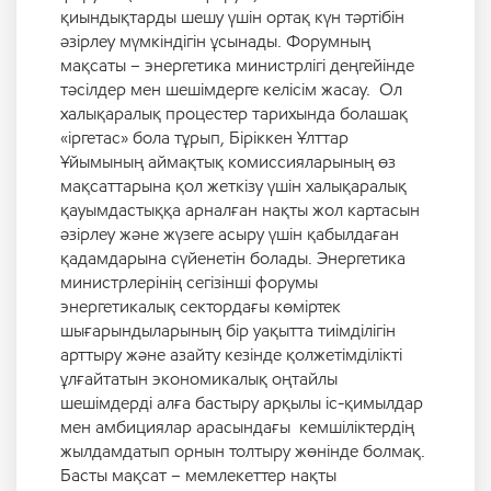
қиындықтарды шешу үшін ортақ күн тәртібін
әзірлеу мүмкіндігін ұсынады. Форумның
мақсаты – энергетика министрлігі деңгейінде
тәсілдер мен шешімдерге келісім жасау. Ол
халықаралық процестер тарихында болашақ
«іргетас» бола тұрып, Біріккен Ұлттар
Ұйымының аймақтық комиссияларының өз
мақсаттарына қол жеткізу үшін халықаралық
қауымдастыққа арналған нақты жол картасын
әзірлеу және жүзеге асыру үшін қабылдаған
қадамдарына сүйенетін болады. Энергетика
министрлерінің сегізінші форумы
энергетикалық сектордағы көміртек
шығарындыларының бір уақытта тиімділігін
арттыру және азайту кезінде қолжетімділікті
ұлғайтатын экономикалық оңтайлы
шешімдерді алға бастыру арқылы іс-қимылдар
мен амбициялар арасындағы кемшіліктердің
жылдамдатып орнын толтыру жөнінде болмақ.
Басты мақсат – мемлекеттер нақты