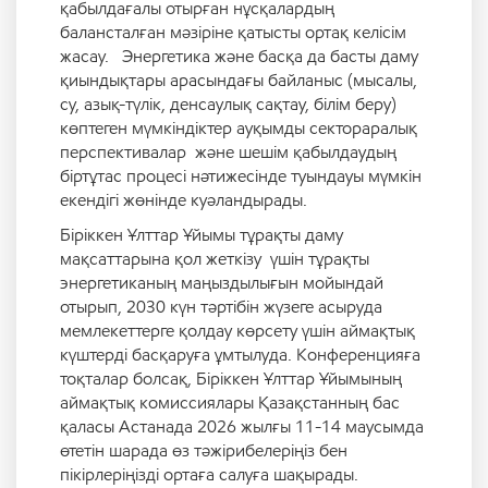
қабылдағалы отырған нұсқалардың
балансталған мәзіріне қатысты ортақ келісім
жасау. Энергетика және басқа да басты даму
қиындықтары арасындағы байланыс (мысалы,
су, азық-түлік, денсаулық сақтау, білім беру)
көптеген мүмкіндіктер ауқымды сектораралық
перспективалар және шешім қабылдаудың
біртұтас процесі нәтижесінде туындауы мүмкін
екендігі жөнінде куәландырады.
Біріккен Ұлттар Ұйымы тұрақты даму
мақсаттарына қол жеткізу үшін тұрақты
энергетиканың маңыздылығын мойындай
отырып, 2030 күн тәртібін жүзеге асыруда
мемлекеттерге қолдау көрсету үшін аймақтық
күштерді басқаруға ұмтылуда. Конференцияға
тоқталар болсақ, Біріккен Ұлттар Ұйымының
аймақтық комиссиялары Қазақстанның бас
қаласы Астанада 2026 жылғы 11-14 маусымда
өтетін шарада өз тәжірибелеріңіз бен
пікірлеріңізді ортаға салуға шақырады.