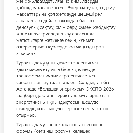
және жылдамдатылған іс-қимылдарды
қабылдау талап етіледі. Энергия тұрақты даму
мақсаттарына қол жеткізуде шешуші рөл
атқарады, кедейлікті жоюдан бастап
денсаулық сақтау, білім беру, сумен жабдықтау
және индустриалдандыру саласында
жетістіктерге жеткенге дейін, климат
өзгерістерімен күресуде ол маңызды рөл
атқарады.
Тұрақты даму үшін қажетті энергиямен
қамтамасыз ету үшін барлық елдерде
трансформациялық стратегиялар мен
саясатты енгізу талап етіледі. Сондықтан біз
Астанада «Болашақ энергиясы» ЭКСПО 2026
шеңберінде өтетін тұрақты дамуға арналған
энергетиканың қиындықтарын шешуде
сіздердің қосатын үлестеріңізге сенім артып
отырмыз.
Тұрақты даму энергетикасының сегізінші
форумы (сегізінші форум) келешек