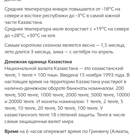
о
Средняя температура января повышается от -18
С на
о
севере и востоке республики до -3
С в самой южной
части Казахстана.
о
Средняя температура июля возрастает с +19
С на севере
о
о
до +28
С, +30
С на юге.
Самым коротким сезоном является весна — 1,5 месяца,
лето длится 3 месяца, зима — с октября по апрель.
Денежная единица Казахстана
Национальной валюта Казахстана — это казахстанский
тенге, 1 тенге = 100 тиын. Введена 15 ноября 1993 года. В
настоящее время на территории Казахстана участвуют в
налично-денежном обороте банкноты номиналом: 200
тенге, 500 тенге, 1000 тенге, 2000 тенге, 5000 тенге, 10000
и 20000 тенге. И монеты номиналом: 1 тенге, 2 тенге, 5
тенге, 10 тенге, 20 тенге, 50 тенге, 100 тенге. У
казахстанского тенге 18 степеней защиты. Тенге в числе
самых защищенных валют мира.
Время
на 6 часов опережает время по Гринвичу (Алматы,