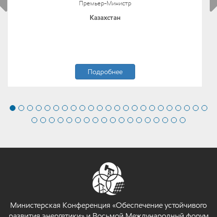
Премьер-Министр
Зам
Казахстан
Подробнее
Министерская Конференция «Обеспечение устойчивого
развития энергетики» и Восьмой Международный форум